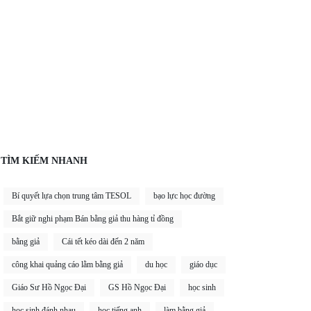
TÌM KIẾM NHANH
Bí quyết lựa chọn trung tâm TESOL
bạo lực học đường
Bắt giữ nghi phạm Bán bằng giả thu hàng tỉ đồng
bằng giả
Cái tết kéo dài đến 2 năm
công khai quảng cáo lằm bằng giả
du học
giáo dục
Giáo Sư Hồ Ngọc Đại
GS Hồ Ngọc Đại
học sinh
học sinh đánh nhau
học tiếng anh
làm bằng giả