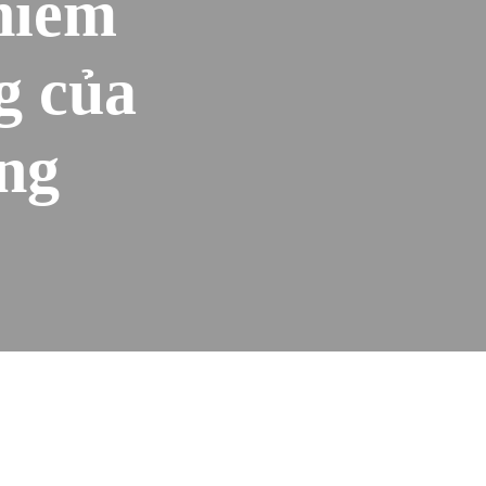
chiếm
g của
ng