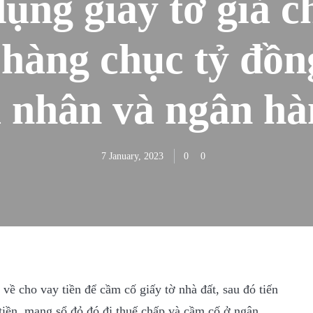
ụng giấy tờ giả 
 hàng chục tỷ đồn
á nhân và ngân hà
7 January, 2023
0
0
về cho vay tiền để cầm cố giấy tờ nhà đất, sau đó tiến
tiền, mang sổ đỏ đó đi thuế chấp và cầm cố ở ngân