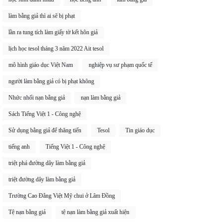
làm bằng giả thì ai sẽ bị phạt
lần ra tung tích làm giấy tờ kết hôn giả
lịch học tesol tháng 3 năm 2022 Ait tesol
mô hình giáo dục Việt Nam
nghiệp vụ sư phạm quốc tế
người làm bằng giả có bị phạt không
Nhức nhối nạn bằng giả
nạn làm bằng giả
Sách Tiếng Việt 1 - Công nghệ
Sử dụng bằng giả để thăng tiến
Tesol
Tin giáo dục
tiếng anh
Tiếng Việt 1 - Công nghệ
triệt phá đường dây làm bằng giả
triệt đường dây làm bằng giả
Trường Cao Đẳng Việt Mỹ chui ở Lâm Đồng
Tệ nạn bằng giả
tệ nạn làm bằng giả xuất hiện