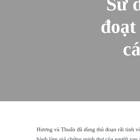
Sử d
đoạt
c
Hương và Thuấn đã dùng thủ đoạn rất tinh vi 
hành làm giả chứng minh thư của người vay 