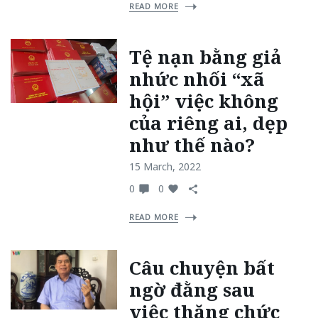
READ MORE
Tệ nạn bằng giả
nhức nhối “xã
hội” việc không
của riêng ai, dẹp
như thế nào?
15 March, 2022
0
0
READ MORE
Câu chuyện bất
ngờ đằng sau
việc thăng chức