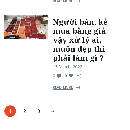
READ MORE
Người bán, kẻ
mua bằng giả
vậy xử lý ai,
muốn dẹp thì
phải làm gì ?
13 March, 2022
0
0
READ MORE
1
2
3