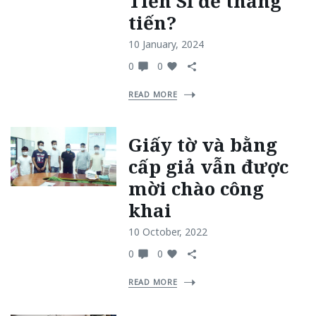
Tiến Sĩ để thăng
tiến?
10 January, 2024
0
0
READ MORE
Giấy tờ và bằng
cấp giả vẫn được
mời chào công
khai
10 October, 2022
0
0
READ MORE