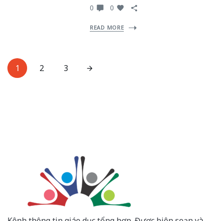
0
0
READ MORE
1
2
3
Kênh thông tin giáo dục tổng hợp. Được biên soạn và