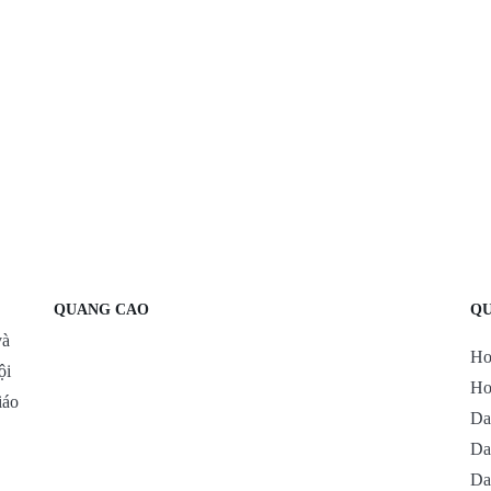
QUANG CAO
QU
và
Ho
ội
Ho
iáo
Da
Da
Da