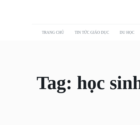
TRANG CHỦ
TIN TỨC GIÁO DỤC
DU HỌC
Tag:
học sin