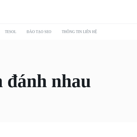
TESOL
ĐÀO TẠO SEO
THÔNG TIN LIÊN HỆ
h đánh nhau