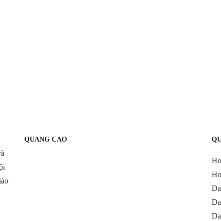
QUANG CAO
QU
và
Ho
ội
Ho
iáo
Da
Da
Da