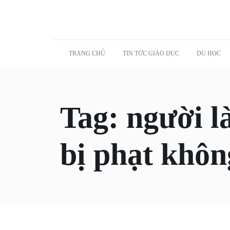
TRANG CHỦ
TIN TỨC GIÁO DỤC
DU HỌC
Tag:
người l
bị phạt khôn