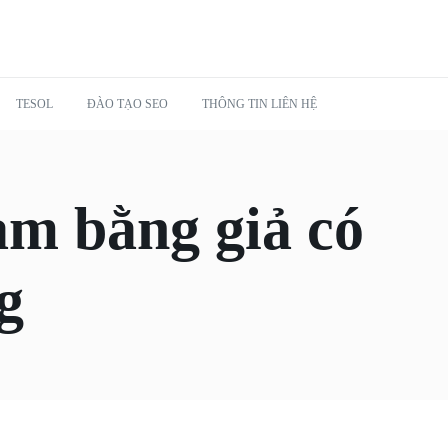
TESOL
ĐÀO TẠO SEO
THÔNG TIN LIÊN HỆ
àm bằng giả có
g