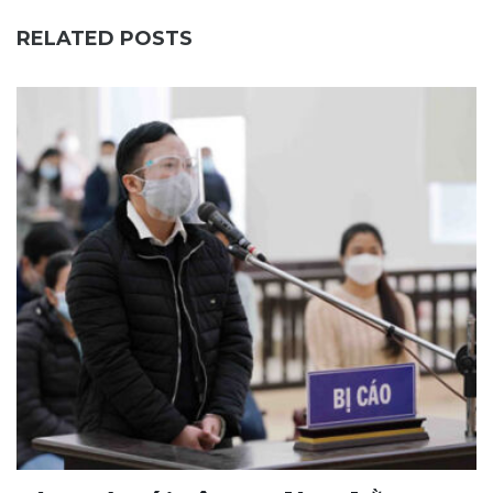
RELATED POSTS
T
g
15
0