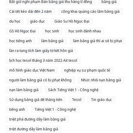
Bắt giữ nghi phạm Bán bằng giả thu hàng tỉ đồng
bằng giả
Cái tết kéo dài đến 2 năm
công khai quảng cáo lằm bằng giả
du học
giáo dục
Giáo Sư Hồ Ngọc Đại
GS Hồ Ngọc Đại
học sinh
học sinh đánh nhau
học tiếng anh
làm bằng giả
làm bằng giả thì ai sẽ bị phạt
lần ra tung tích làm giấy tờ kết hôn giả
lịch học tesol tháng 3 năm 2022 Ait tesol
mô hình giáo dục Việt Nam
nghiệp vụ sư phạm quốc tế
người làm bằng giả có bị phạt không
Nhức nhối nạn bằng giả
nạn làm bằng giả
Sách Tiếng Việt 1 - Công nghệ
Sử dụng bằng giả để thăng tiến
Tesol
Tin giáo dục
tiếng anh
Tiếng Việt 1 - Công nghệ
triệt phá đường dây làm bằng giả
triệt đường dây làm bằng giả