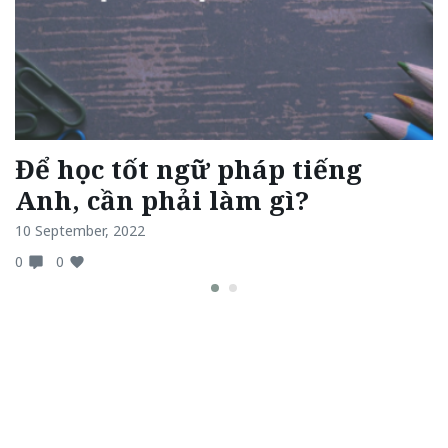
Để học tốt ngữ pháp tiếng
5
Anh, cần phải làm gì?
n
10 September, 2022
17
0
0
0