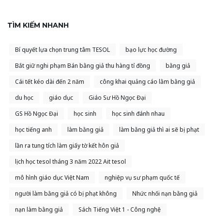
TÌM KIẾM NHANH
Bí quyết lựa chọn trung tâm TESOL
bạo lực học đường
Bắt giữ nghi phạm Bán bằng giả thu hàng tỉ đồng
bằng giả
Cái tết kéo dài đến 2 năm
công khai quảng cáo lằm bằng giả
du học
giáo dục
Giáo Sư Hồ Ngọc Đại
GS Hồ Ngọc Đại
học sinh
học sinh đánh nhau
học tiếng anh
làm bằng giả
làm bằng giả thì ai sẽ bị phạt
lần ra tung tích làm giấy tờ kết hôn giả
lịch học tesol tháng 3 năm 2022 Ait tesol
mô hình giáo dục Việt Nam
nghiệp vụ sư phạm quốc tế
người làm bằng giả có bị phạt không
Nhức nhối nạn bằng giả
nạn làm bằng giả
Sách Tiếng Việt 1 - Công nghệ