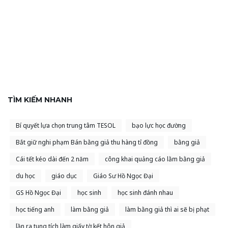
TÌM KIẾM NHANH
Bí quyết lựa chọn trung tâm TESOL
bạo lực học đường
Bắt giữ nghi phạm Bán bằng giả thu hàng tỉ đồng
bằng giả
Cái tết kéo dài đến 2 năm
công khai quảng cáo lằm bằng giả
du học
giáo dục
Giáo Sư Hồ Ngọc Đại
GS Hồ Ngọc Đại
học sinh
học sinh đánh nhau
học tiếng anh
làm bằng giả
làm bằng giả thì ai sẽ bị phạt
lần ra tung tích làm giấy tờ kết hôn giả