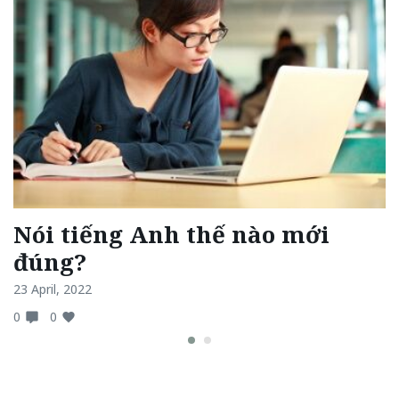
6
Nói tiếng Anh thế nào mới
đúng?
4 
23 April, 2022
0
0
0