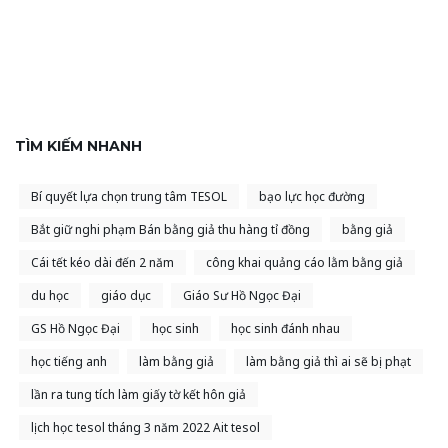
TÌM KIẾM NHANH
Bí quyết lựa chọn trung tâm TESOL
bạo lực học đường
Bắt giữ nghi phạm Bán bằng giả thu hàng tỉ đồng
bằng giả
Cái tết kéo dài đến 2 năm
công khai quảng cáo lằm bằng giả
du học
giáo dục
Giáo Sư Hồ Ngọc Đại
GS Hồ Ngọc Đại
học sinh
học sinh đánh nhau
học tiếng anh
làm bằng giả
làm bằng giả thì ai sẽ bị phạt
lần ra tung tích làm giấy tờ kết hôn giả
lịch học tesol tháng 3 năm 2022 Ait tesol