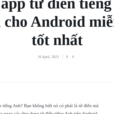
app từ điển tiến
 cho Android miễ
tốt nhất
10 April, 2023
0
0
 tiếng Anh? Bạn không biết nó có phải là từ điển mà
 ngay các ứng dụng từ điển tiếng Anh trên Android