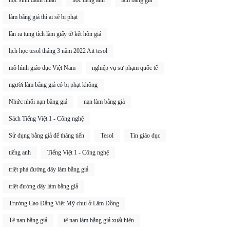
học sinh đánh nhau
học tiếng anh
làm bằng giả
làm bằng giả thì ai sẽ bị phạt
lần ra tung tích làm giấy tờ kết hôn giả
lịch học tesol tháng 3 năm 2022 Ait tesol
mô hình giáo dục Việt Nam
nghiệp vụ sư phạm quốc tế
người làm bằng giả có bị phạt không
Nhức nhối nạn bằng giả
nạn làm bằng giả
Sách Tiếng Việt 1 - Công nghệ
Sử dụng bằng giả để thăng tiến
Tesol
Tin giáo dục
tiếng anh
Tiếng Việt 1 - Công nghệ
triệt phá đường dây làm bằng giả
triệt đường dây làm bằng giả
Trường Cao Đẳng Việt Mỹ chui ở Lâm Đồng
Tệ nạn bằng giả
tệ nạn làm bằng giả xuất hiện