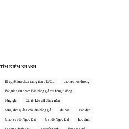
TÌM KIẾM NHANH
Bí quyết lựa chọn trung tâm TESOL
bạo lực học đường
Bắt giữ nghi phạm Bán bằng giả thu hàng tỉ đồng
bằng giả
Cái tết kéo dài đến 2 năm
công khai quảng cáo lằm bằng giả
du học
giáo dục
Giáo Sư Hồ Ngọc Đại
GS Hồ Ngọc Đại
học sinh