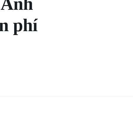
g Anh
n phí