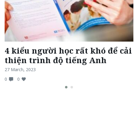
4 kiểu người học rất khó để cải
T
thiện trình độ tiếng Anh
q
27 March, 2023
28
0
0
0