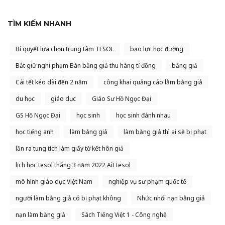
TÌM KIẾM NHANH
Bí quyết lựa chọn trung tâm TESOL
bạo lực học đường
Bắt giữ nghi phạm Bán bằng giả thu hàng tỉ đồng
bằng giả
Cái tết kéo dài đến 2 năm
công khai quảng cáo lằm bằng giả
du học
giáo dục
Giáo Sư Hồ Ngọc Đại
GS Hồ Ngọc Đại
học sinh
học sinh đánh nhau
học tiếng anh
làm bằng giả
làm bằng giả thì ai sẽ bị phạt
lần ra tung tích làm giấy tờ kết hôn giả
lịch học tesol tháng 3 năm 2022 Ait tesol
mô hình giáo dục Việt Nam
nghiệp vụ sư phạm quốc tế
người làm bằng giả có bị phạt không
Nhức nhối nạn bằng giả
nạn làm bằng giả
Sách Tiếng Việt 1 - Công nghệ