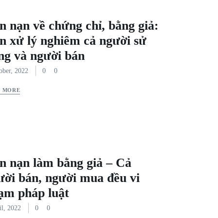
n nạn về chứng chỉ, bằng giả:
n xử lý nghiêm cả người sử
ng và người bán
ober, 2022
0
0
D MORE
n nạn làm bằng giả – Cả
ười bán, người mua đều vi
ạm pháp luật
il, 2022
0
0