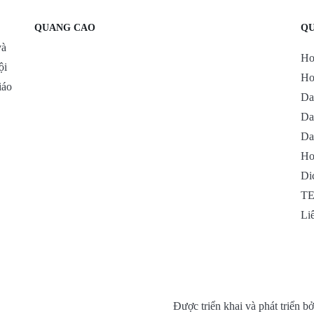
QUANG CAO
QU
và
Ho
ội
Ho
iáo
Da
Da
Da
Ho
Di
TE
Li
Được triển khai và phát triển 