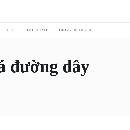
TESOL
ĐÀO TẠO SEO
THÔNG TIN LIÊN HỆ
há đường dây