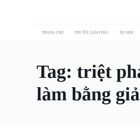
TRANG CHỦ
TIN TỨC GIÁO DỤC
DU HỌC
Tag:
triệt p
làm bằng giả