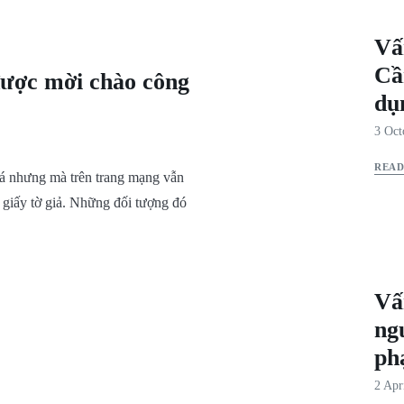
Vấ
Cầ
được mời chào công
dụ
3 Oct
REA
há nhưng mà trên trang mạng vẫn
 giấy tờ giả. Những đối tượng đó
Vấ
ng
ph
2 Apr