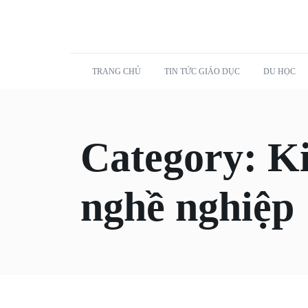
TRANG CHỦ
TIN TỨC GIÁO DỤC
DU HỌC
Category:
K
nghề nghiệp