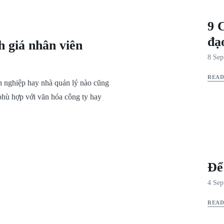
9 
đạ
h giá nhân viên
8 Sep
REA
nh nghiệp hay nhà quản lý nào cũng
phù hợp với văn hóa công ty hay
Để 
4 Sep
REA