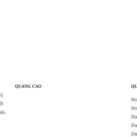
QUANG CAO
QU
và
Ho
ội
Ho
iáo
Da
Da
Da