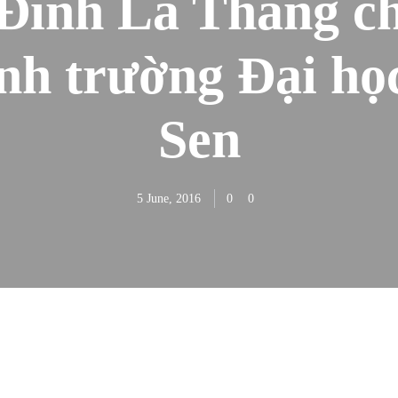
Đinh La Thăng ch
ịnh trường Đại họ
Sen
5 June, 2016
0
0