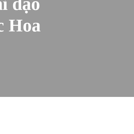
ỉ đạo
c Hoa