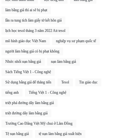
làm bằng giả thì ai sẽ bị phạt
lần ra tung tích làm giấy tờ kết hôn giả
lịch học tesol tháng 3 năm 2022 Ait tesol
mô hình giáo dục Việt Nam
nghiệp vụ sư phạm quốc tế
người làm bằng giả có bị phạt không
Nhức nhối nạn bằng giả
nạn làm bằng giả
Sách Tiếng Việt 1 - Công nghệ
Sử dụng bằng giả để thăng tiến
Tesol
Tin giáo dục
tiếng anh
Tiếng Việt 1 - Công nghệ
triệt phá đường dây làm bằng giả
triệt đường dây làm bằng giả
Trường Cao Đẳng Việt Mỹ chui ở Lâm Đồng
Tệ nạn bằng giả
tệ nạn làm bằng giả xuất hiện