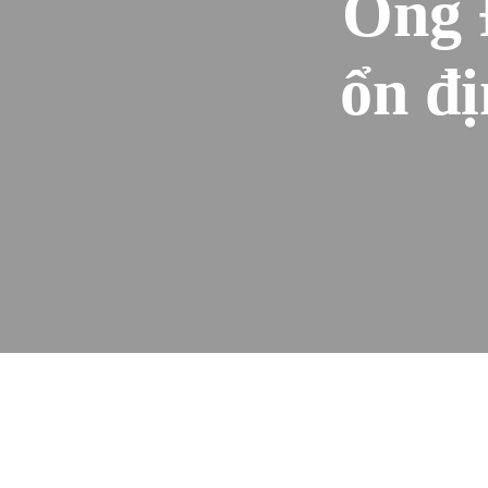
Ông 
ổn đ