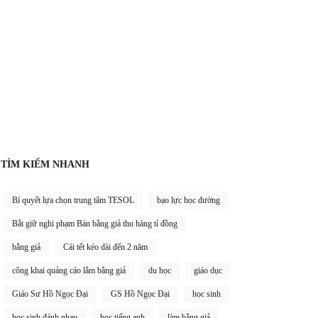
TÌM KIẾM NHANH
Bí quyết lựa chọn trung tâm TESOL
bạo lực học đường
Bắt giữ nghi phạm Bán bằng giả thu hàng tỉ đồng
bằng giả
Cái tết kéo dài đến 2 năm
công khai quảng cáo lằm bằng giả
du học
giáo dục
Giáo Sư Hồ Ngọc Đại
GS Hồ Ngọc Đại
học sinh
học sinh đánh nhau
học tiếng anh
làm bằng giả