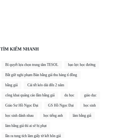
TÌM KIẾM NHANH
Bí quyết lựa chọn trung tâm TESOL
bạo lực học đường
Bắt giữ nghi phạm Bán bằng giả thu hàng tỉ đồng
bằng giả
Cái tết kéo dài đến 2 năm
công khai quảng cáo lằm bằng giả
du học
giáo dục
Giáo Sư Hồ Ngọc Đại
GS Hồ Ngọc Đại
học sinh
học sinh đánh nhau
học tiếng anh
làm bằng giả
làm bằng giả thì ai sẽ bị phạt
lần ra tung tích làm giấy tờ kết hôn giả