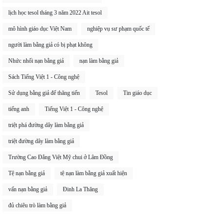
lịch học tesol tháng 3 năm 2022 Ait tesol
mô hình giáo dục Việt Nam
nghiệp vụ sư phạm quốc tế
người làm bằng giả có bị phạt không
Nhức nhối nạn bằng giả
nạn làm bằng giả
Sách Tiếng Việt 1 - Công nghệ
Sử dụng bằng giả để thăng tiến
Tesol
Tin giáo dục
tiếng anh
Tiếng Việt 1 - Công nghệ
triệt phá đường dây làm bằng giả
triệt đường dây làm bằng giả
Trường Cao Đẳng Việt Mỹ chui ở Lâm Đồng
Tệ nạn bằng giả
tệ nạn làm bằng giả xuất hiện
vấn nạn bằng giả
Đinh La Thăng
đủ chiêu trò làm bằng giả