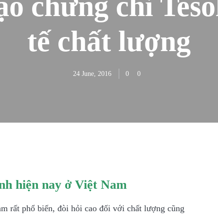
ạo chứng chỉ Teso
tế chất lượng
24 June, 2016
0
0
Anh hiện nay ở Việt Nam
m rất phổ biến, đòi hỏi cao đối với chất lượng cũng