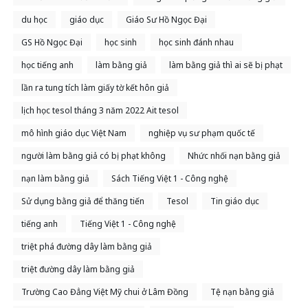
du học
giáo dục
Giáo Sư Hồ Ngọc Đại
GS Hồ Ngọc Đại
học sinh
học sinh đánh nhau
học tiếng anh
làm bằng giả
làm bằng giả thì ai sẽ bị phạt
lần ra tung tích làm giấy tờ kết hôn giả
lịch học tesol tháng 3 năm 2022 Ait tesol
mô hình giáo dục Việt Nam
nghiệp vụ sư phạm quốc tế
người làm bằng giả có bị phạt không
Nhức nhối nạn bằng giả
nạn làm bằng giả
Sách Tiếng Việt 1 - Công nghệ
Sử dụng bằng giả để thăng tiến
Tesol
Tin giáo dục
tiếng anh
Tiếng Việt 1 - Công nghệ
triệt phá đường dây làm bằng giả
triệt đường dây làm bằng giả
Trường Cao Đẳng Việt Mỹ chui ở Lâm Đồng
Tệ nạn bằng giả