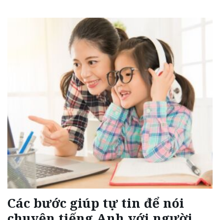
Các bước giúp tự tin để nói
N
chuyện tiếng Anh với người
l