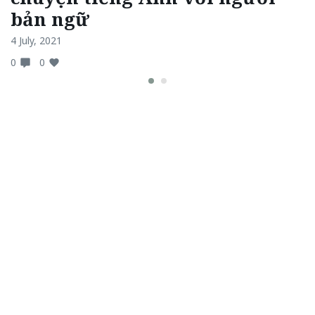
bản ngữ
9 
4 July, 2021
0
0
0