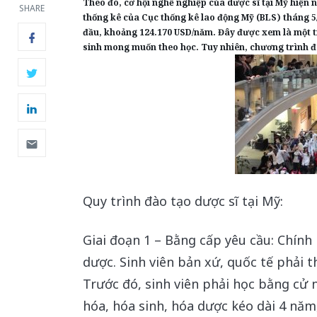
Theo đó, cơ hội nghề nghiệp của dược sĩ tại Mỹ hiện n
SHARE
thống kê của Cục thống kê lao động Mỹ (BLS) tháng 5
đầu, khoảng 124.170 USD/năm. Đây được xem là một t
sinh mong muốn theo học. Tuy nhiên, chương trình đà
Quy trình đào tạo dược sĩ tại Mỹ:
Giai đoạn 1 – Bằng cấp yêu cầu: Chín
dược. Sinh viên bản xứ, quốc tế phải 
Trước đó, sinh viên phải học bằng cử 
hóa, hóa sinh, hóa dược kéo dài 4 năm