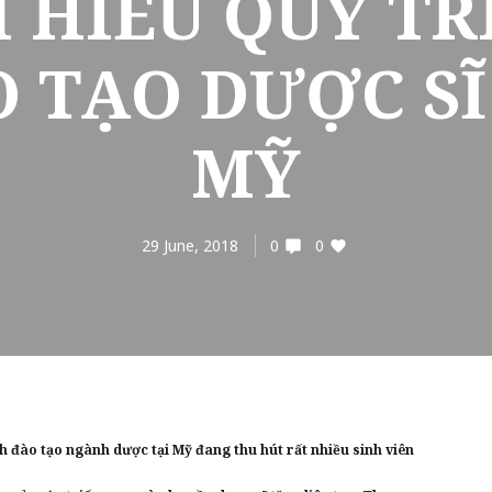
M HIỂU QUY TR
 TẠO DƯỢC SĨ
MỸ
29 June, 2018
0
0
h đào tạo ngành dược tại Mỹ đang thu hút rất nhiều sinh viên