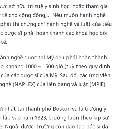
 vực sở hữu trí tuệ y sinh học, hoặc tham gia
ề y tế cho cộng đồng,… Nếu muốn hành nghề
phải thi chứng chỉ hành nghề và luật của tiểu
ác dược sĩ phải hoàn thành các khoá học bồi
tế.
hành nghề dược tại Mỹ đều phải hoàn thành
p khoảng 1000 – 1500 giờ (tuỳ theo quy định
của các dược sĩ của Mỹ. Sau đó, các ứng viên
nghề (NAPLEX) của liên bang và luật (MPJE)
ời nhất tại thành phố Boston và là trường y
nh lập vào năm 1823, trường luôn theo kịp sự
e. Ngoài dược, trường còn đào tạo bác sĩ đa