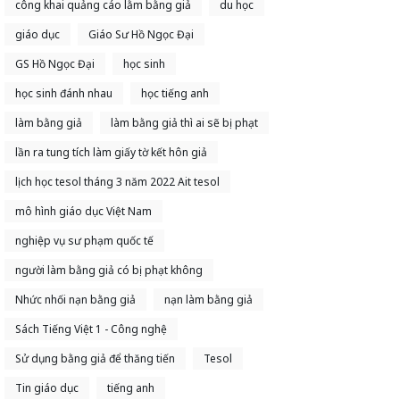
công khai quảng cáo lằm bằng giả
du học
giáo dục
Giáo Sư Hồ Ngọc Đại
GS Hồ Ngọc Đại
học sinh
học sinh đánh nhau
học tiếng anh
làm bằng giả
làm bằng giả thì ai sẽ bị phạt
lần ra tung tích làm giấy tờ kết hôn giả
lịch học tesol tháng 3 năm 2022 Ait tesol
mô hình giáo dục Việt Nam
nghiệp vụ sư phạm quốc tế
người làm bằng giả có bị phạt không
Nhức nhối nạn bằng giả
nạn làm bằng giả
Sách Tiếng Việt 1 - Công nghệ
Sử dụng bằng giả để thăng tiến
Tesol
Tin giáo dục
tiếng anh