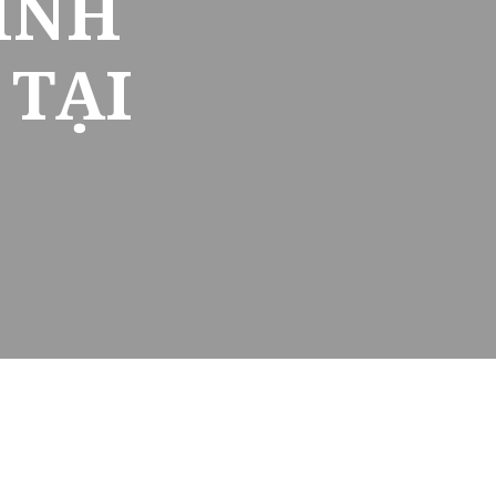
ÌNH
 TẠI