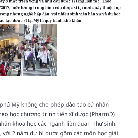
ay ở mức triển vọng và nhu cầu dược sĩ tăng liên tục. Theo
/2017, mức lương trung bình của dược sĩ tại nước này thuộc top
rong những nghề hấp dẫn, với nhiều sinh viên bản xứ và du học
o tạo dược sĩ tại Mỹ là quy trình khó khăn.
h phủ Mỹ không cho phép đào tạo cử nhân
theo học chương trình tiến sĩ dược (PharmD).
nhân khoa học các ngành liên quan như sinh,
, với 2 năm dự bị dược gồm các môn học giải