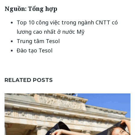
Nguồn: Tổng hợp
Top 10 công việc trong ngành CNTT có
lương cao nhất ở nước Mỹ
Trung tâm Tesol
Đào tạo Tesol
RELATED POSTS
T
U
8 
0