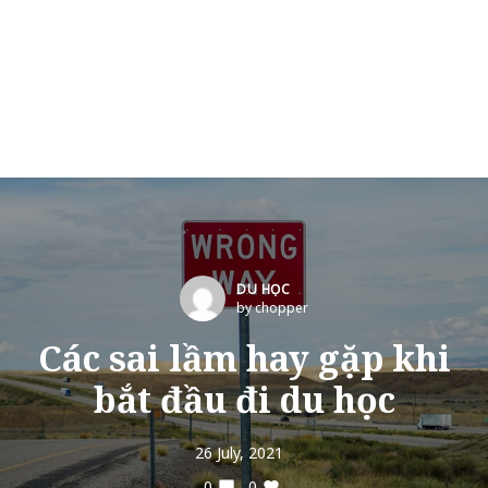
DU HỌC
by chopper
Các sai lầm hay gặp khi
bắt đầu đi du học
26 July, 2021
0
0