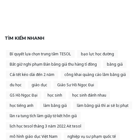
TÌM KIẾM NHANH
Bí quyết lựa chọn trung tâm TESOL
bạo lực học đường
Bắt giữ nghi phạm Bán bằng giả thu hàng tỉ đồng
bằng giả
Cái tết kéo dài đến 2 năm
công khai quảng cáo lằm bằng giả
du học
giáo dục
Giáo Sư Hồ Ngọc Đại
GS Hồ Ngọc Đại
học sinh
học sinh đánh nhau
học tiếng anh
làm bằng giả
làm bằng giả thì ai sẽ bị phạt
lần ra tung tích làm giấy tờ kết hôn giả
lịch học tesol tháng 3 năm 2022 Ait tesol
mô hình giáo dục Việt Nam
nghiệp vụ sư phạm quốc tế