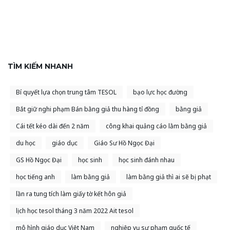
TÌM KIẾM NHANH
Bí quyết lựa chọn trung tâm TESOL
bạo lực học đường
Bắt giữ nghi phạm Bán bằng giả thu hàng tỉ đồng
bằng giả
Cái tết kéo dài đến 2 năm
công khai quảng cáo lằm bằng giả
du học
giáo dục
Giáo Sư Hồ Ngọc Đại
GS Hồ Ngọc Đại
học sinh
học sinh đánh nhau
học tiếng anh
làm bằng giả
làm bằng giả thì ai sẽ bị phạt
lần ra tung tích làm giấy tờ kết hôn giả
lịch học tesol tháng 3 năm 2022 Ait tesol
mô hình giáo dục Việt Nam
nghiệp vụ sư phạm quốc tế